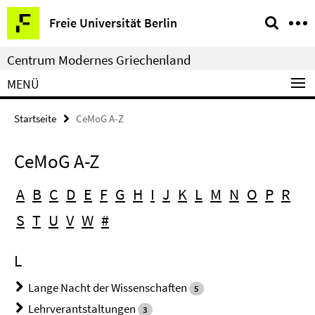
Springe
Service-
Freie Universität Berlin
direkt
Navigation
zu
Centrum Modernes Griechenland
Inhalt
MENÜ
Startseite
CeMoG A-Z
CeMoG A-Z
A
B
C
D
E
F
G
H
I
J
K
L
M
N
O
P
R
S
T
U
V
W
#
L
Lange Nacht der Wissenschaften
5
Lehrverantstaltungen
3