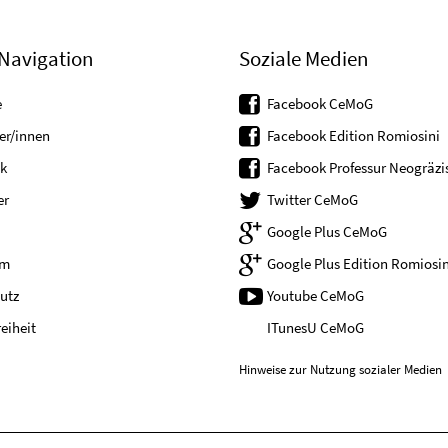
Navigation
Soziale Medien
e
Facebook CeMoG
er/innen
Facebook Edition Romiosini
k
Facebook Professur Neogräzis
er
Twitter CeMoG
Google Plus CeMoG
um
Google Plus Edition Romiosin
utz
Youtube CeMoG
reiheit
ITunesU CeMoG
Hinweise zur Nutzung sozialer Medien