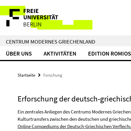
Springe
Service-
direkt
zu
Navigation
Inhalt
CENTRUM MODERNES GRIECHENLAND
ÜBER UNS
AKTIVITÄTEN
EDITION ROMIOS
Startseite
Forschung
Erforschung der deutsch-griechis
Ein zentrales Anliegen des Centrums Modernes Griechenl
Kulturtransfers zwischen den deutschen und griechisch
Online Compediums der Deutsch-Griechischen Verflec