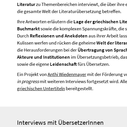
Literatur
zu Themenbereichen interviewt, die über ihre
die gesamte Welt der Literaturübersetzung betreffen.
Ihre Antworten erläutern die
Lage der griechischen Lit
Buchmarkt
sowie die komplexen Spannungskräfte, die 
Durch
Reflexionen und Anekdoten
aus ihrer Arbeit lass
Kulissen werfen und rücken die geheime
Welt der liter
die Herausforderungen bei der
Übertragung von Sprach
Akteure und Institutionen
im Übersetzungsbetrieb, da
sowie die eigene
Leidenschaft
fürs Übersetzen.
Ein Projekt von
Anthi Wiedenmayer
mit der Förderung v
in progress
mit weiteren Interviews fortgesetzt wird. All
griechischen Untertiteln
bereitgestellt.
Interviews mit ÜbersetzerInnen