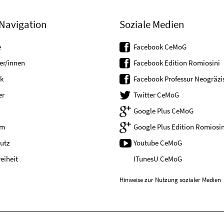
Navigation
Soziale Medien
e
Facebook CeMoG
er/innen
Facebook Edition Romiosini
k
Facebook Professur Neogräzis
er
Twitter CeMoG
Google Plus CeMoG
um
Google Plus Edition Romiosin
utz
Youtube CeMoG
reiheit
ITunesU CeMoG
Hinweise zur Nutzung sozialer Medien