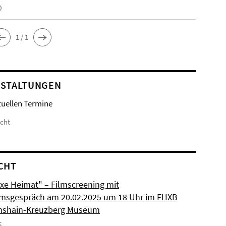
0
1 / 1
STALTUNGEN
tuellen Termine
icht
CHT
xe Heimat" – Filmscreening mit
msgespräch am 20.02.2025 um 18 Uhr im FHXB
chshain-Kreuzberg Museum
5