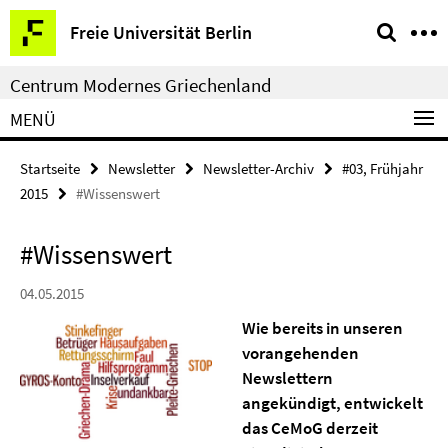
Springe
Service-
Freie Universität Berlin
direkt
Navigation
zu
Centrum Modernes Griechenland
Inhalt
MENÜ
Startseite
Newsletter
Newsletter-Archiv
#03, Frühjahr
2015
#Wissenswert
#Wissenswert
04.05.2015
Wie bereits in unseren
vorangehenden
Newslettern
angekündigt, entwickelt
das CeMoG derzeit