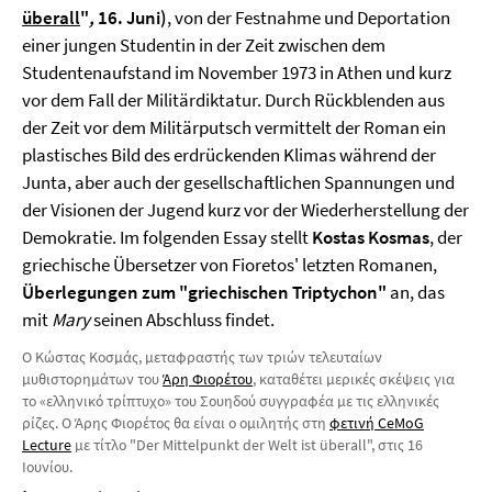
überall
"
,
16. Juni)
, von der Festnahme und Deportation
einer jungen Studentin in der Zeit zwischen dem
Studentenaufstand im November 1973 in Athen und kurz
vor dem Fall der Militärdiktatur. Durch Rückblenden aus
der Zeit vor dem Militärputsch vermittelt der Roman ein
plastisches Bild des erdrückenden Klimas während der
Junta, aber auch der gesellschaftlichen Spannungen und
der Visionen der Jugend kurz vor der Wiederherstellung der
Demokratie. Im folgenden Essay stellt
Kostas Kosmas
, der
griechische Übersetzer von Fioretos' letzten Romanen,
Überlegungen zum "griechischen Triptychon"
an, das
mit
Mary
seinen Abschluss findet.
Ο Κώστας Κοσμάς, μεταφραστής των τριών τελευταίων
μυθιστορημάτων του
Άρη Φιορέτου
, καταθέτει μερικές σκέψεις για
το «ελληνικό τρίπτυχο» του Σουηδού συγγραφέα με τις ελληνικές
ρίζες. Ο Άρης Φιορέτος θα είναι ο ομιλητής στη
φετινή CeMoG
Lecture
με τίτλο "Der Mittelpunkt der Welt ist überall", στις 16
Ιουνίου.