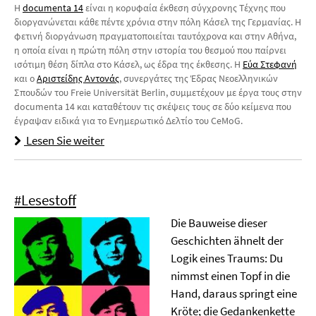
Η
documenta 14
είναι η κορυφαία έκθεση σύγχρονης Τέχνης που
διοργανώνεται κάθε πέντε χρόνια στην πόλη Κάσελ της Γερμανίας. Η
φετινή διοργάνωση πραγματοποιείται ταυτόχρονα και στην Αθήνα,
η οποία είναι η πρώτη πόλη στην ιστορία του θεσμού που παίρνει
ισότιμη θέση δίπλα στο Κάσελ, ως έδρα της έκθεσης. Η
Εύα Στεφανή
και ο
Αριστείδης Αντονάς
, συνεργάτες της Έδρας Νεοελληνικών
Σπουδών του Freie Universität Berlin, συμμετέχουν με έργα τους στην
documenta 14 και καταθέτουν τις σκέψεις τους σε δύο κείμενα που
έγραψαν ειδικά για το Ενημερωτικό Δελτίο του CeMoG.
Lesen Sie weiter
#Lesestoff
Die Bauweise dieser
Geschichten ähnelt der
Logik eines Traums: Du
nimmst einen Topf in die
Hand, daraus springt eine
Kröte; die Gedankenkette