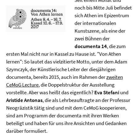
Seit einem Monat und
noch bis Mitte Juli befindet
sich Athen im Epizentrum
der internationalen
Kunstszene, als eine der
zwei Bühnen der
documenta 14
, die zum
ersten Mal nicht nur in Kassel zu Hause ist. "Von Athen
lernen": So lautet das vielzitierte Motto, unter dem Adam
Szymczyk, der Künstlerische Leiter der diesjährigen
documenta, bereits 2015, auch im Rahmen der
zweiten
CeMoG Lecture
, die Doppelstruktur der Ausstellung
vorstellte. Aber was heißt das eigentlich?
Eva Stefani
und
Aristide Antonas
, die als Lehrbeauftragte an der Professur
Neogräzistik tätig sind und mit dem CeMoG kooperieren,
sind am Programm der documenta mit ihren Werken
beteiligt und haben für uns ihre Ansichten und Gedanken
darüber formuliert.