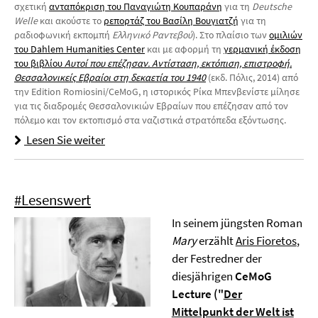
σχετική
ανταπόκριση του Παναγιώτη Κουπαράνη
για τη
Deutsche
Welle
και ακούστε το
ρεπορτάζ του Βασίλη Βουγιατζή
για τη
ραδιοφωνική εκπομπή
Ελληνικό Ραντεβού
). Στο πλαίσιο των
ομιλιών
του Dahlem Humanities Center
και με αφορμή τη
γερμανική έκδοση
του βιβλίου
Αυτοί που επέζησαν. Αντίσταση, εκτόπιση, επιστροφή.
Θεσσαλονικείς Εβραίοι στη δεκαετία του 1940
(εκδ. Πόλις, 2014) από
την Edition Romiosini/CeMoG, η ιστορικός Ρίκα Μπενβενίστε μίλησε
για τις διαδρομές Θεσσαλονικιών Εβραίων που επέζησαν από τον
πόλεμο και τον εκτοπισμό στα ναζιστικά στρατόπεδα εξόντωσης.
Lesen Sie weiter
#Lesenswert
In seinem jüngsten Roman
Mary
erzählt
Aris Fioretos
,
der Festredner der
diesjährigen
CeMoG
Lecture
("
Der
Mittelpunkt der Welt ist