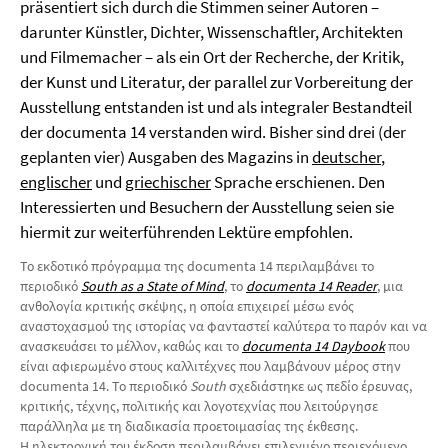
präsentiert sich durch die Stimmen seiner Autoren –
darunter Künstler, Dichter, Wissenschaftler, Architekten
und Filmemacher – als ein Ort der Recherche, der Kritik,
der Kunst und Literatur, der parallel zur Vorbereitung der
Ausstellung entstanden ist und als integraler Bestandteil
der documenta 14 verstanden wird. Bisher sind drei (der
geplanten vier) Ausgaben des Magazins in
deutscher
,
englischer
und
griechischer
Sprache erschienen. Den
Interessierten und Besuchern der Ausstellung seien sie
hiermit zur weiterführenden Lektüre empfohlen.
Το εκδοτικό πρόγραμμα της documenta 14 περιλαμβάνει το
περιοδικό
South as a State of Mind
, το
documenta 14 Reader
, μια
ανθολογία κριτικής σκέψης, η οποία επιχειρεί μέσω ενός
αναστοχασμού της ιστορίας να φανταστεί καλύτερα το παρόν και να
ανασκευάσει το μέλλον, καθώς και το
documenta 14 Daybook
που
είναι αφιερωμένο στους καλλιτέχνες που λαμβάνουν μέρος στην
documenta 14. Το περιοδικό
South
σχεδιάστηκε ως πεδίο έρευνας,
κριτικής, τέχνης, πολιτικής και λογοτεχνίας που λειτούργησε
παράλληλα με τη διαδικασία προετοιμασίας της έκθεσης.
Η ηλεκτρονική του έκδοση περιλαμβάνει επιλεγμένο περιεχόμενο