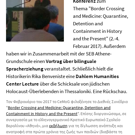
Konferenz
zum
Thema "Border Crossing
and Medicine: Quarantine,
Detention and
Containment in History
and the Present" (2.-4.
Februar 2017). Außerdem
haben wir in Zusammenarbeit mit der SEB Athene-
Grundschule einen
Vortrag über bilinguale
Spracherziehung
veranstaltet. Schließlich hielt die
Historikerin Rika Benveniste eine
Dahlem Humanities
Center Lecture
über die Schicksale von jüdischen
Holocaust-Überlebenden in Thessaloniki. Eine Rückschau.
Τον Φεβρουάριο του 2017 το CeMoG φιλοξένησε το Διεθνές Συνέδριο
"
Border Crossing and Medicine: Quarantine, Detention and
Containment in History and the Present
". Επίσης διοργανώσαμε, σε
συνεργασία με το ελληνογερμανικό Κρατικό Ευρωπαϊκό Σχολείο
Βερολίνου «Αθηνά», μια
εκδήλωση
για τη δίγλωσση ανάπτυξη και
ανατροφή στα πρώτα χρόνια της ζωής των παιδιών (διαβάστε τη