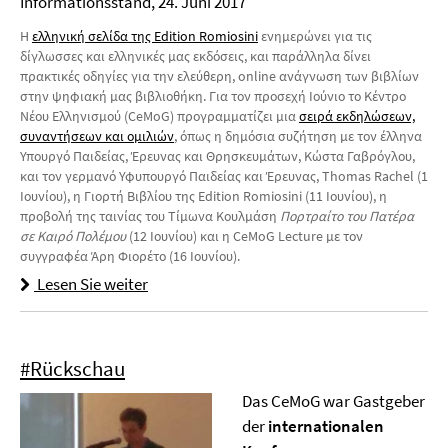
Informationsstand, 24. Juni 2017
Η
ελληνική σελίδα της Edition Romiosini
ενημερώνει για τις
δίγλωσσες και ελληνικές μας εκδόσεις, και παράλληλα δίνει
πρακτικές οδηγίες για την ελεύθερη, online ανάγνωση των βιβλίων
στην ψηφιακή μας βιβλιοθήκη. Για τον προσεχή Ιούνιο το Κέντρο
Νέου Ελληνισμού (CeMoG) προγραμματίζει μια
σειρά εκδηλώσεων,
συναντήσεων και ομιλιών
, όπως η δημόσια συζήτηση με τον έλληνα
Υπουργό Παιδείας, Έρευνας και Θρησκευμάτων, Κώστα Γαβρόγλου,
και τον γερμανό Υφυπουργό Παιδείας και Έρευνας, Thomas Rachel (1
Ιουνίου), η Γιορτή Βιβλίου της Edition Romiosini (11 Ιουνίου), η
προβολή της ταινίας του Τίμωνα Κουλμάση
Πορτραίτο του Πατέρα
σε Καιρό Πολέμου
(12 Ιουνίου) και η CeMoG Lecture με τον
συγγραφέα Άρη Φιορέτο (16 Ιουνίου).
Lesen Sie weiter
#Rückschau
Das CeMoG war Gastgeber
der
internationalen