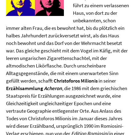
führt zu einem verlassenen
Haus, von dort zu der
unbekannten, schon
immer alten Frau, die es bewohnt hat, bis du plötzlich ein
halbes Jahrhundert zurückversetzt wirst, als das Haus
noch bewohnt und das Dorf von der Wehrmacht besetzt
war. Das gleiche geschieht mit dem Vogel im Käfig, mit der
leeren ungarischen Zigarettenschachtel, mit der
altmodischen Likörflasche. Durch unscheinbare
Alltagsgegenstände, die mit einem unerwarteten Sinn
gefüllt werden, schafft
Christoforos Milionis
in seiner
Erzählsammlung
Acheron
, die 1986 mit dem griechischen
Staatspreis für Erzählungen ausgezeichnet wurde, eine
Gleichzeitigkeit ungleichzeitiger Epochen und eine
vertraute Geographie entlegenster Orte. Aus Anlass des
Todes von Christoforos Milionis im Januar dieses Jahres
wird dieser Erzählband, ursprünglich 1990 im Romiosini-
Verlag erschienen, nun von der
Edition Romiosini
in einer