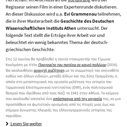
Regisseur seinen Film in einer Expertenrunde diskutieren.
An dieser Diskussion wird u.a.
Evi Grammenou
teilnehmen,
die in ihrer Masterarbeit die
Geschichte des Deutschen
Wissenschaftlichen Instituts Athen
untersucht. Der
folgende Text stellt die Erträge ihrer Arbeit vor und
beleuchtet ein wenig bekanntes Thema der deutsch-
griechischen Geschichte.
Στις 12 Ιουνίου θα προβληθεί η ταινία ντοκιμαντέρ του Τίμωνα
Κουλμάση με τίτλο
Πορτραίτο του πατέρα σε καιρό πολέμου
(2016).
Θα ακολουθήσει
ανοιχτή συζήτηση
με τη συμμετοχή του σκηνοθέτη
καθώς και άλλων ειδικών, μεταξύ άλλων και της Εύης Γραμμένου, η
οποία στη μεταπτυχιακή της εργασία μελέτησε την ιστορία του
Γερμανικού Επιστημονικού Ινστιτούτου (DWI), ενός πολιτισμικού
θεσμού που ιδρύθηκε από τους Ναζί το 1941 στην Αθήνα. Το κείμενο
που ακολουθεί αποτελεί ένα
απόσπασμα από την εργασία
της, σε μια
προσπάθεια να φωτιστούν ορισμένες από τις πτυχές μιας έως και
σήμερα άγνωστης πλευράς της ελληνογερμανικής ιστορίας της
περιόδου.
Lesen Sie weiter