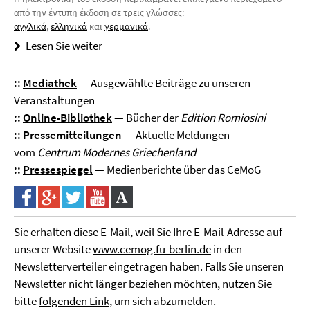
από την έντυπη έκδοση σε τρεις γλώσσες:
αγγλικά
,
ελληνικά
και
γερμανικά
.
Lesen Sie weiter
::
Mediathek
— Ausgewählte Beiträge zu unseren
Veranstaltungen
::
Online-Bibliothek
— Bücher der
Edition Romiosini
::
Pressemitteilungen
— Aktuelle Meldungen
vom
Centrum Modernes Griechenland
::
Pressespiegel
— Medienberichte über das CeMoG
Sie erhalten diese E-Mail, weil Sie Ihre E-Mail-Adresse auf
unserer Website
www.cemog.fu-berlin.de
in den
Newsletterverteiler eingetragen haben. Falls Sie unseren
Newsletter nicht länger beziehen möchten, nutzen Sie
bitte
folgenden Link
, um sich abzumelden.