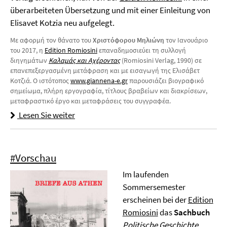
überarbeiteten Übersetzung und mit einer Einleitung von
Elisavet Kotzia neu aufgelegt.
Με αφορμή τον θάνατο του
Χριστόφορου Μηλιώνη
τον Ιανουάριο
του 2017, η
Edition Romiosini
επαναδημοσιεύει τη συλλογή
διηγημάτων
Καλαμάς και Αχέροντας
(Romiosini Verlag, 1990) σε
επανεπεξεργασμένη μετάφραση και με εισαγωγή της Ελισάβετ
Κοτζιά. Ο ιστότοπος
www.giannena-e.gr
παρουσιάζει βιογραφικό
σημείωμα, πλήρη εργογραφία, τίτλους βραβείων και διακρίσεων,
μεταφραστικό έργο και μεταφράσεις του συγγραφέα.
Lesen Sie weiter
#Vorschau
Im laufenden
Sommersemester
erscheinen bei der
Edition
Romiosini
das
Sachbuch
Politische Geschichte