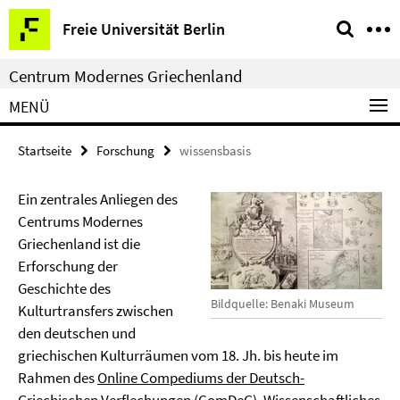
Springe
Service-
Freie Universität Berlin
direkt
Navigation
zu
Centrum Modernes Griechenland
Inhalt
MENÜ
Startseite
Forschung
wissensbasis
Ein zentrales Anliegen des
Centrums Modernes
Griechenland ist die
Erforschung der
Geschichte des
Bildquelle: Benaki Museum
Kulturtransfers zwischen
den deutschen und
griechischen Kulturräumen vom 18. Jh. bis heute im
Rahmen des
Online Compediums der Deutsch-