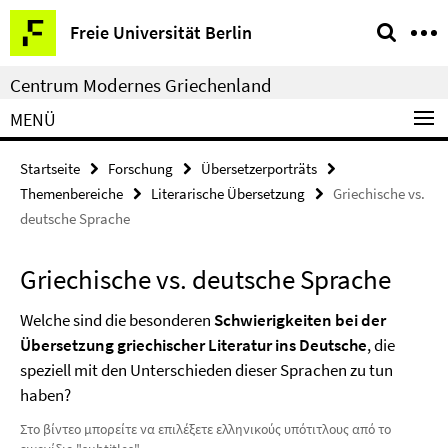
Springe
Service-
Freie Universität Berlin
direkt
Navigation
zu
Centrum Modernes Griechenland
Inhalt
MENÜ
Startseite
Forschung
Übersetzerporträts
Themenbereiche
Literarische Übersetzung
Griechische vs.
deutsche Sprache
Griechische vs. deutsche Sprache
Welche sind die besonderen
Schwierigkeiten bei der
Übersetzung griechischer Literatur ins Deutsche
, die
speziell mit den Unterschieden dieser Sprachen zu tun
haben?
Στο βίντεο μπορείτε να επιλέξετε ελληνικούς υπότιτλους από το