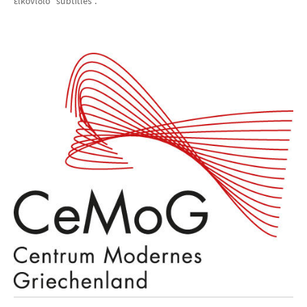
εικονίδιο "subtitles".