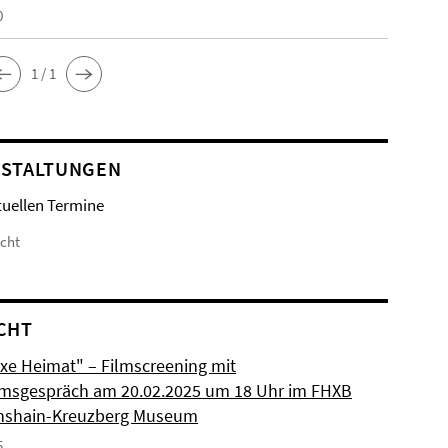
0
1 / 1
STALTUNGEN
tuellen Termine
icht
CHT
xe Heimat" – Filmscreening mit
msgespräch am 20.02.2025 um 18 Uhr im FHXB
chshain-Kreuzberg Museum
5