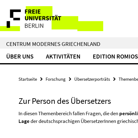
Springe
Service-
direkt
zu
Navigation
Inhalt
CENTRUM MODERNES GRIECHENLAND
ÜBER UNS
AKTIVITÄTEN
EDITION ROMIOS
Startseite
Forschung
Übersetzerporträts
Themenbe
Zur Person des Übersetzers
In diesen Themenbereich fallen Fragen, die den
persönl
Lage
der deutschsprachigen ÜbersetzerInnen griechische