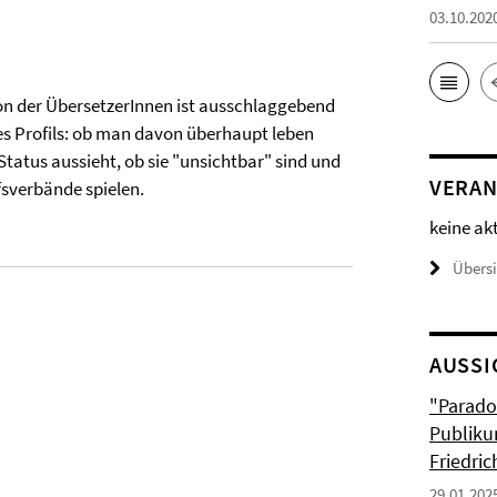
03.10.202
ion der ÜbersetzerInnen ist ausschlaggebend
res Profils: ob man davon überhaupt leben
 Status aussieht, ob sie "unsichtbar" sind und
VERAN
fsverbände spielen.
keine ak
Übers
AUSSI
"Parado
Publiku
Friedri
29.01.202